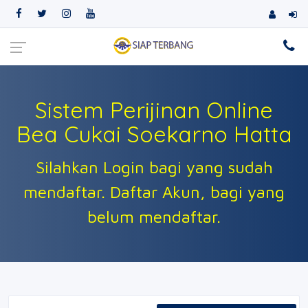
Sistem Perijinan Online
Bea Cukai Soekarno Hatta
Silahkan Login bagi yang sudah
mendaftar. Daftar Akun, bagi yang
belum mendaftar.