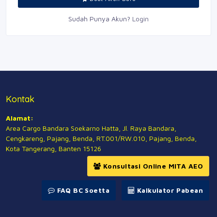
Sudah Punya Akun?
Login
Kontak
Alamat:
Area Cargo Bandara Soekarno Hatta, Jl. Raya Bandara,
Cengkareng, Pajang, Benda, RT.001/RW.010, Pajang, Benda,
Kota Tangerang, Banten 15126
Konsultasi Online MITA AEO
FAQ BC Soetta
Kalkulator Pabean